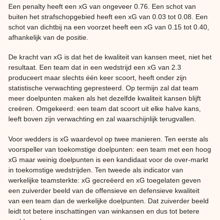
Een penalty heeft een xG van ongeveer 0.76. Een schot van
buiten het strafschopgebied heeft een xG van 0.03 tot 0.08. Een
schot van dichtbij na een voorzet heeft een xG van 0.15 tot 0.40,
afhankelijk van de positie.
De kracht van xG is dat het de kwaliteit van kansen meet, niet het
resultaat. Een team dat in een wedstrijd een xG van 2.3
produceert maar slechts één keer scoort, heeft onder zijn
statistische verwachting gepresteerd. Op termijn zal dat team
meer doelpunten maken als het dezelfde kwaliteit kansen blijft
creëren. Omgekeerd: een team dat scoort uit elke halve kans,
leeft boven zijn verwachting en zal waarschijnlijk terugvallen.
Voor wedders is xG waardevol op twee manieren. Ten eerste als
voorspeller van toekomstige doelpunten: een team met een hoog
xG maar weinig doelpunten is een kandidaat voor de over-markt
in toekomstige wedstrijden. Ten tweede als indicator van
werkelijke teamsterkte: xG gecreëerd en xG toegelaten geven
een zuiverder beeld van de offensieve en defensieve kwaliteit
van een team dan de werkelijke doelpunten. Dat zuiverder beeld
leidt tot betere inschattingen van winkansen en dus tot betere