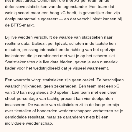
het meest direct. Combineer die met xG per team en de
defensieve statistieken van de tegenstander. Een team dat
weinig scoort maar een hoog xG heeft, is gevaarlijker dan zijn
doelpuntentotaal suggereert — en dat verschil biedt kansen bij
de BTTS-markt.
Bij live wedden verschuift de waarde van statistieken naar
realtime data. Balbezit per tijdvak, schoten in de laatste tien
minuten, pressing-intensiteit en de richting van het spel zijn
indicatoren die je combineert met wat je op het scherm ziet.
Statistiekensites die live data bieden, geven je een numeriek
kader voor het wedstrijdbeeld dat je visueel waarneemt.
Een waarschuwing: statistieken zijn geen orakel. Ze beschrijven
waarschijnlijkheden, geen zekerheden. Een team met een xG
van 3.0 kan nog steeds 0-0 spelen. Een team met een clean
sheet-percentage van tachtig procent kan vier doelpunten
incasseren. De waarde van statistieken zit in de lange termijn —
over tientallen of honderden weddenschappen verbeteren ze je
gemiddelde resultaat, maar ze garanderen niets bij een
individuele weddenschap.