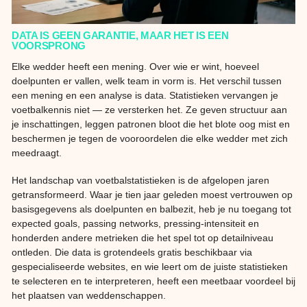
DATA IS GEEN GARANTIE, MAAR HET IS EEN
VOORSPRONG
Elke wedder heeft een mening. Over wie er wint, hoeveel
doelpunten er vallen, welk team in vorm is. Het verschil tussen
een mening en een analyse is data. Statistieken vervangen je
voetbalkennis niet — ze versterken het. Ze geven structuur aan
je inschattingen, leggen patronen bloot die het blote oog mist en
beschermen je tegen de vooroordelen die elke wedder met zich
meedraagt.
Het landschap van voetbalstatistieken is de afgelopen jaren
getransformeerd. Waar je tien jaar geleden moest vertrouwen op
basisgegevens als doelpunten en balbezit, heb je nu toegang tot
expected goals, passing networks, pressing-intensiteit en
honderden andere metrieken die het spel tot op detailniveau
ontleden. Die data is grotendeels gratis beschikbaar via
gespecialiseerde websites, en wie leert om de juiste statistieken
te selecteren en te interpreteren, heeft een meetbaar voordeel bij
het plaatsen van weddenschappen.