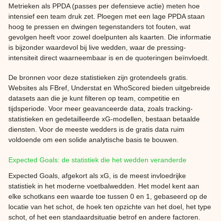
Metrieken als PPDA (passes per defensieve actie) meten hoe
intensief een team druk zet. Ploegen met een lage PPDA staan
hoog te pressen en dwingen tegenstanders tot fouten, wat
gevolgen heeft voor zowel doelpunten als kaarten. Die informatie
is bijzonder waardevol bij live wedden, waar de pressing-
intensiteit direct waarneembaar is en de quoteringen beïnvloedt.
De bronnen voor deze statistieken zijn grotendeels gratis.
Websites als FBref, Understat en WhoScored bieden uitgebreide
datasets aan die je kunt filteren op team, competitie en
tijdsperiode. Voor meer geavanceerde data, zoals tracking-
statistieken en gedetailleerde xG-modellen, bestaan betaalde
diensten. Voor de meeste wedders is de gratis data ruim
voldoende om een solide analytische basis te bouwen.
Expected Goals: de statistiek die het wedden veranderde
Expected Goals, afgekort als xG, is de meest invloedrijke
statistiek in het moderne voetbalwedden. Het model kent aan
elke schotkans een waarde toe tussen 0 en 1, gebaseerd op de
locatie van het schot, de hoek ten opzichte van het doel, het type
schot, of het een standaardsituatie betrof en andere factoren.