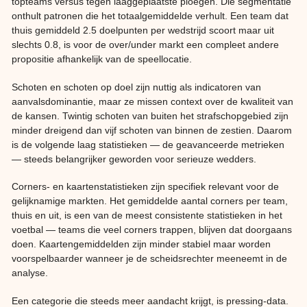
topteams versus tegen laaggeplaatste ploegen. Die segmentatie
onthult patronen die het totaalgemiddelde verhult. Een team dat
thuis gemiddeld 2.5 doelpunten per wedstrijd scoort maar uit
slechts 0.8, is voor de over/under markt een compleet andere
propositie afhankelijk van de speellocatie.
Schoten en schoten op doel zijn nuttig als indicatoren van
aanvalsdominantie, maar ze missen context over de kwaliteit van
de kansen. Twintig schoten van buiten het strafschopgebied zijn
minder dreigend dan vijf schoten van binnen de zestien. Daarom
is de volgende laag statistieken — de geavanceerde metrieken
— steeds belangrijker geworden voor serieuze wedders.
Corners- en kaartenstatistieken zijn specifiek relevant voor de
gelijknamige markten. Het gemiddelde aantal corners per team,
thuis en uit, is een van de meest consistente statistieken in het
voetbal — teams die veel corners trappen, blijven dat doorgaans
doen. Kaartengemiddelden zijn minder stabiel maar worden
voorspelbaarder wanneer je de scheidsrechter meeneemt in de
analyse.
Een categorie die steeds meer aandacht krijgt, is pressing-data.