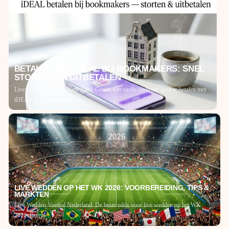
BETALEN MET IDEAL BIJ BOOKMAKERS: SNEL
STORTEN EN UITBETALEN
Live Wedden Voetbal Nederland: Geniet van snelle cashouts door te betalen met
iDEAL bij bookmakers…
LIVE WEDDEN OP HET WK 2026: VOORBEREIDING, TIPS &
MARKTEN
Live Wedden Voetbal Nederland: De beste odds voor live wedden op het WK
2026. Bereid…