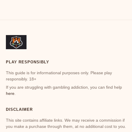
N
P
d
h
o
v
l
w
o
E
PLAY RESPONSIBLY
i
2
This guide is for informational purposes only. Please play
responsibly. 18+
If you are struggling with gambling addiction, you can find help
here
.
DISCLAIMER
This site contains affiliate links. We may receive a commission if
you make a purchase through them, at no additional cost to you.