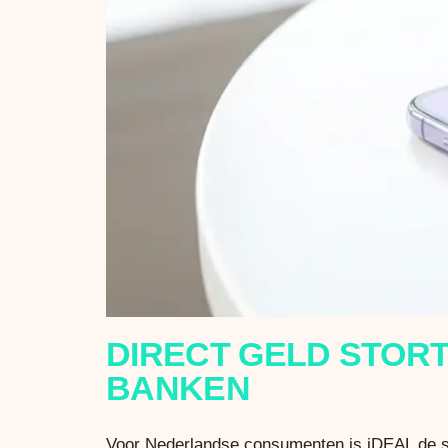
DIRECT GELD STOR
BANKEN
Voor Nederlandse consumenten is iDEAL de sta