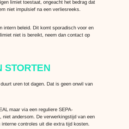
igen limiet toestaat, ongeacht het bedrag dat
m niet impulsief na een verliesreeks.
intern beleid. Dit komt sporadisch voor en
limiet niet is bereikt, neem dan contact op
N STORTEN
duurt uren tot dagen. Dat is geen onwil van
iDEAL maar via een reguliere SEPA-
f, niet andersom. De verwerkingstijd van een
erne controles uit die extra tijd kosten.