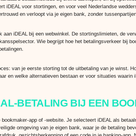
 iDEAL voor stortingen, en voor veel Nederlandse wedders 
ertrouwd en verloopt via je eigen bank, zonder tussenpartije
 aan iDEAL bij een webwinkel. De stortingslimieten, de verw
kansspelsector. Wie begrijpt hoe het betalingsverkeer bij b
tbetalingen.
roces: van je eerste storting tot de uitbetaling van je winst
baar en welke alternatieven bestaan er voor situaties waarin 
EAL-BETALING BIJ EEN BO
de bookmaker-app of -website. Je selecteert iDEAL als betaa
eiligde omgeving van je eigen bank, waar je de betaling beves
fdruk, gezichtsherkenning of een code in je banking-app. N