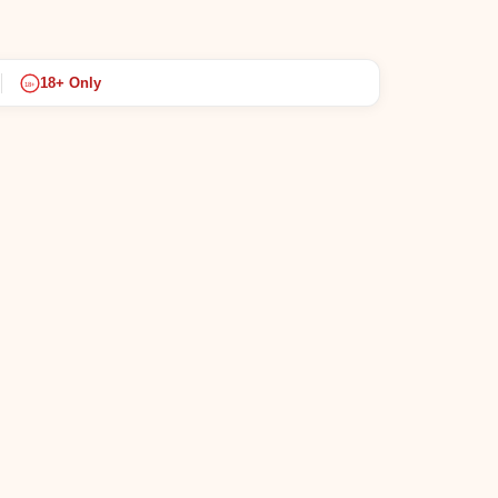
18+ Only
18+