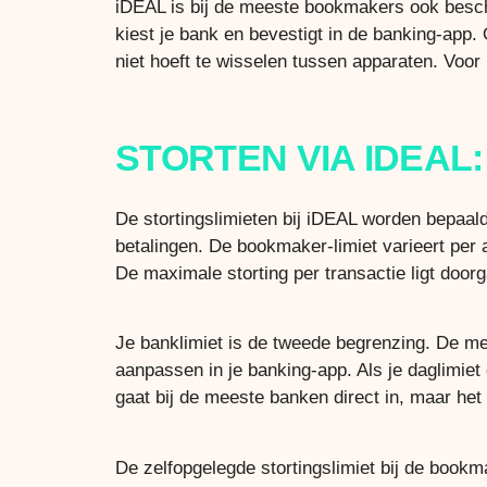
iDEAL is bij de meeste bookmakers ook beschi
kiest je bank en bevestigt in de banking-app. 
niet hoeft te wisselen tussen apparaten. Voor
STORTEN VIA IDEAL
De stortingslimieten bij iDEAL worden bepaald 
betalingen. De bookmaker-limiet varieert per
De maximale storting per transactie ligt door
Je banklimiet is de tweede begrenzing. De me
aanpassen in je banking-app. Als je daglimiet 
gaat bij de meeste banken direct in, maar het 
De zelfopgelegde stortingslimiet bij de bookm