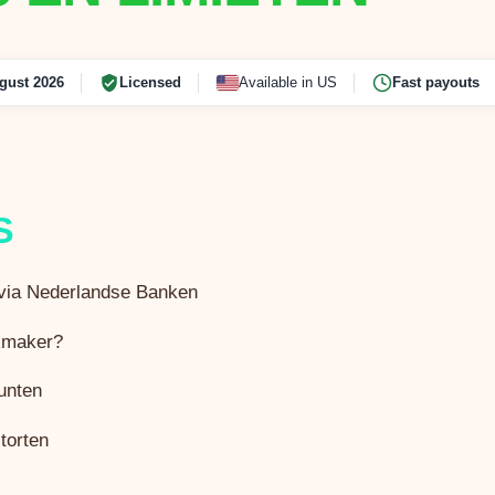
gust 2026
Licensed
Available in US
Fast payouts
S
via Nederlandse Banken
okmaker?
unten
torten