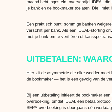
maand hebt ingesteld, overschrijdt iDEAL die l
je bank en de bookmaker toelaten. Die limiet
Een praktisch punt: sommige banken weigeren 
verschilt per bank. Als een iDEAL-storting onv
met je bank om te verifiëren of kansspeltrans
UITBETALEN: WAAR
Hier zit de asymmetrie die elke wedder moet k
de bookmaker — het is een gevolg van de veri
Bij een uitbetaling initieert de bookmaker ee
overboeking, omdat iDEAL een betaalprotocol i
SEPA-overboeking is doorgaans één werkdag, m