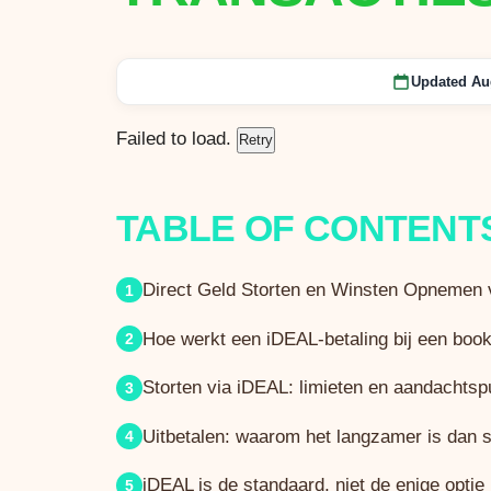
Updated Au
Failed to load.
Retry
TABLE OF CONTENT
Direct Geld Storten en Winsten Opnemen 
Hoe werkt een iDEAL-betaling bij een bo
Storten via iDEAL: limieten en aandachtsp
Uitbetalen: waarom het langzamer is dan s
iDEAL is de standaard, niet de enige optie