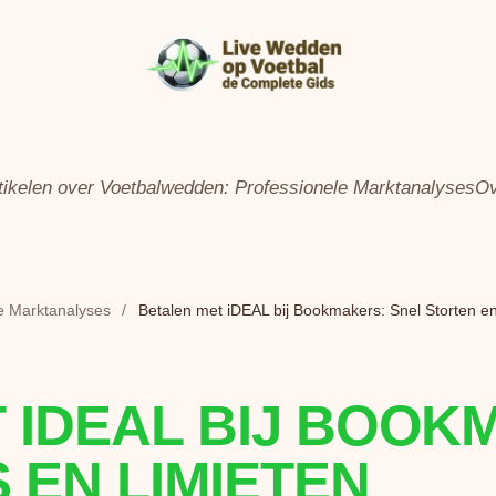
tikelen over Voetbalwedden: Professionele Marktanalyses
Ov
le Marktanalyses
/
Betalen met iDEAL bij Bookmakers: Snel Storten en
 IDEAL BIJ BOOK
 EN LIMIETEN