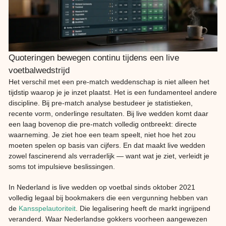
Quoteringen bewegen continu tijdens een live
voetbalwedstrijd
Het verschil met een pre-match weddenschap is niet alleen het
tijdstip waarop je je inzet plaatst. Het is een fundamenteel andere
discipline. Bij pre-match analyse bestudeer je statistieken,
recente vorm, onderlinge resultaten. Bij live wedden komt daar
een laag bovenop die pre-match volledig ontbreekt: directe
waarneming. Je ziet hoe een team speelt, niet hoe het zou
moeten spelen op basis van cijfers. En dat maakt live wedden
zowel fascinerend als verraderlijk — want wat je ziet, verleidt je
soms tot impulsieve beslissingen.
In Nederland is live wedden op voetbal sinds oktober 2021
volledig legaal bij bookmakers die een vergunning hebben van
de
Kansspelautoriteit
. Die legalisering heeft de markt ingrijpend
veranderd. Waar Nederlandse gokkers voorheen aangewezen