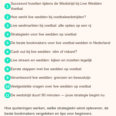
Succesvol Inzetten tijdens de Wedstrijd bij Live Wedden
Voetbal
Hoe werkt live wedden bij voetbalwedstrijden?
Live wedmarkten bij voetbal: alle opties op een rij
Strategieën voor live wedden op voetbal
De beste bookmakers voor live voetbal wedden in Nederland
Cash out bij live wedden: slim of riskant?
Live stream en wedden: kijken en inzetten tegelijk
Eerste stappen met live wedden op voetbal
Verantwoord live wedden: grenzen en bewustzijn
Veelgestelde vragen over live wedden op voetbal
De wedstrijd duurt 90 minuten — jouw strategie begint nu
Hoe quoteringen werken, welke strategieën winst opleveren, de
beste bookmakers vergeleken en tips voor beginners.