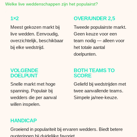
Welke live weddenschappen zijn het populairst?
1×2
OVER/UNDER 2,5
Meest gekozen markt bij
Tweede populairste markt.
live wedden. Eenvoudig,
Geen keuze voor een
overzichtelijk, beschikbaar
team nodig — alleen voor
bij elke wedstrijd.
het totale aantal
doelpunten.
VOLGENDE
BOTH TEAMS TO
DOELPUNT
SCORE
Snelle markt met hoge
Geliefd bij wedstrijden met
spanning. Populair bij
twee aanvallende teams.
wedders die per aanval
Simpele ja/nee-keuze.
willen inspelen.
HANDICAP
Groeiend in populariteit bij ervaren wedders. Biedt betere
quoteringen bij duidelijke favoriet.