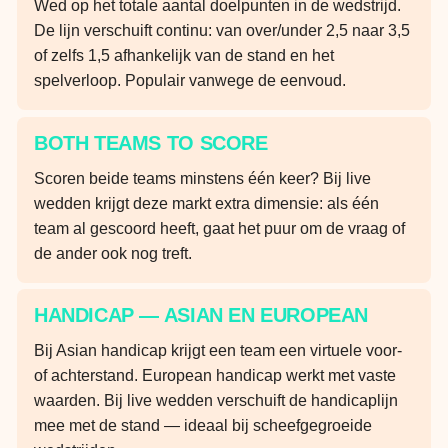
Wed op het totale aantal doelpunten in de wedstrijd.
De lijn verschuift continu: van over/under 2,5 naar 3,5
of zelfs 1,5 afhankelijk van de stand en het
spelverloop. Populair vanwege de eenvoud.
BOTH TEAMS TO SCORE
Scoren beide teams minstens één keer? Bij live
wedden krijgt deze markt extra dimensie: als één
team al gescoord heeft, gaat het puur om de vraag of
de ander ook nog treft.
HANDICAP — ASIAN EN EUROPEAN
Bij Asian handicap krijgt een team een virtuele voor-
of achterstand. European handicap werkt met vaste
waarden. Bij live wedden verschuift de handicaplijn
mee met de stand — ideaal bij scheefgegroeide