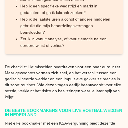
Heb ik een specifieke wedstrijd en markt in
gedachten, of ga ik lukraak zoeken?
Heb ik de laatste uren alcohol of andere middelen
gebruikt die mijn beoordelingsvermogen
beïnvloeden?
Zet ik in vanuit analyse, of vanuit emotie na een
eerdere winst of verlies?
De checklist lijkt misschien overdreven voor een paar euro inzet.
Maar gewoontes vormen zich snel, en het verschil tussen een
gedisciplineerde wedder en een impulsieve gokker zit precies in
dit soort routines. Wie deze vragen eerlijk beantwoordt voor elke
sessie, verkleint het risico op beslissingen waar je later spijt van
krijgt.
DE BESTE BOOKMAKERS VOOR LIVE VOETBAL WEDDEN
IN NEDERLAND
Niet elke bookmaker met een KSA-vergunning biedt dezelfde