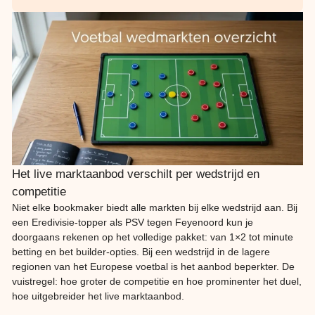
Het live marktaanbod verschilt per wedstrijd en
competitie
Niet elke bookmaker biedt alle markten bij elke wedstrijd aan. Bij
een Eredivisie-topper als PSV tegen Feyenoord kun je
doorgaans rekenen op het volledige pakket: van 1×2 tot minute
betting en bet builder-opties. Bij een wedstrijd in de lagere
regionen van het Europese voetbal is het aanbod beperkter. De
vuistregel: hoe groter de competitie en hoe prominenter het duel,
hoe uitgebreider het live marktaanbod.