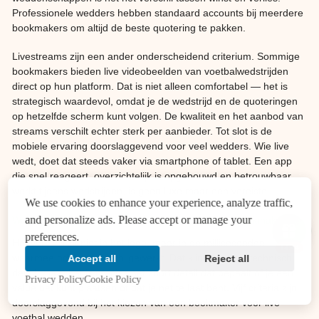
Professionele wedders hebben standaard accounts bij meerdere
bookmakers om altijd de beste quotering te pakken.
Livestreams zijn een ander onderscheidend criterium. Sommige
bookmakers bieden live videobeelden van voetbalwedstrijden
direct op hun platform. Dat is niet alleen comfortabel — het is
strategisch waardevol, omdat je de wedstrijd en de quoteringen
op hetzelfde scherm kunt volgen. De kwaliteit en het aanbod van
streams verschilt echter sterk per aanbieder. Tot slot is de
mobiele ervaring doorslaggevend voor veel wedders. Wie live
wedt, doet dat steeds vaker via smartphone of tablet. Een app
die snel reageert, overzichtelijk is opgebouwd en betrouwbaar
werkt tijdens wedstrijden, is geen luxe maar een vereiste.
We use cookies to enhance your experience, analyze traffic,
and personalize ads. Please accept or manage your
Waarop letten bij het kiezen van een live wedden bookmaker?
preferences.
Het verschil zit niet in het logo, maar in de milliseconden
14:43
waarmee odds worden bijgewerkt. Dat klinkt als een technisch
Accept all
Reject all
detail, maar het is precies het soort detail dat bepaalt of je een
Privacy Policy
Cookie Policy
value bet kunt plaatsen of dat je net te laat bent. Vijf criteria zijn
doorslaggevend bij het kiezen van een bookmaker voor live
voetbal wedden.