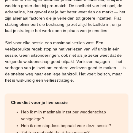
wedden groter dan bij pre-match. De snelheid van het spel, de
adrenaline, het gevoel dat je het beter weet dan de markt — het
zijn allemaal factoren die je verleiden tot grotere inzetten. Flat
staking elimineert die beslissing: je zet altijd hetzelfde in, en je
laat je strategie het werk doen in plaats van je emoties.
Stel voor elke sessie een maximaal verlies vast. Een
veelgebruikte regel: stop na het verliezen van vijf units in één
sessie. Geen uitzonderingen, ook niet als je zeker weet dat de
volgende weddenschap goed uitpakt. Verliezen najagen — het
verhogen van je inzet om eerdere verliezen goed te maken — is
de snelste weg naar een lege bankroll. Het voelt logisch, maar
het is wiskundig een verliesstrategie.
Checklist voor je live sessie
Heb ik mijn maximale inzet per weddenschap
vastgelegd?
Heb ik een stop-loss bepaald voor deze sessie?
Zet ik in met geld dat ik kan missen?