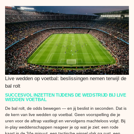
Live wedden op voetbal: beslissingen nemen terwijl de
bal rolt
SUCCESVOL INZETTEN TIJDENS DE WEDSTRIJD BIJ LIVE
WEDDEN VOETBAL
De bal rolt, de odds bewegen — en jij beslist in seconden. Dat is
de kern van live wedden op voetbal. Geen voorspelling die je
uren voor de aftrap vastlegt en vervolgens machteloos volgt. Bij
in-play weddenschappen reageer je op wat je ziet: een rode
kaart in de 34e minuut, een tactische wissel vlak na rust, een