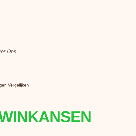
er Ons
en Vergelijken
 WINKANSEN