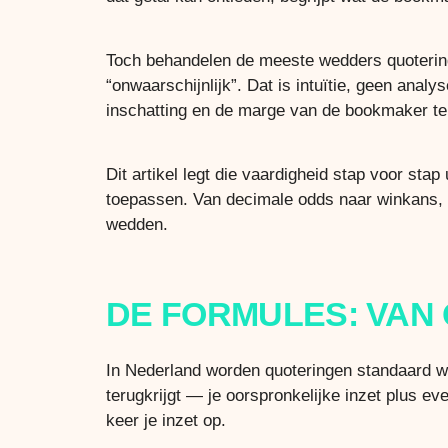
Toch behandelen de meeste wedders quoteringe
“onwaarschijnlijk”. Dat is intuïtie, geen anal
inschatting en de marge van de bookmaker t
Dit artikel legt die vaardigheid stap voor st
toepassen. Van decimale odds naar winkans, 
wedden.
DE FORMULES: VAN
In Nederland worden quoteringen standaard we
terugkrijgt — je oorspronkelijke inzet plus ev
keer je inzet op.