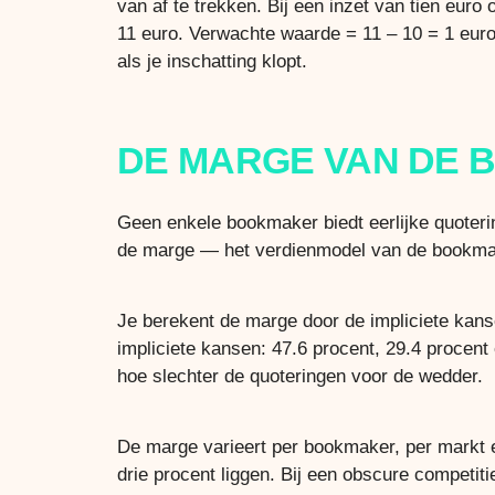
van af te trekken. Bij een inzet van tien eur
11 euro. Verwachte waarde = 11 – 10 = 1 euro 
als je inschatting klopt.
DE MARGE VAN DE 
Geen enkele bookmaker biedt eerlijke quotering
de marge — het verdienmodel van de bookmak
Je berekent de marge door de impliciete kanse
impliciete kansen: 47.6 procent, 29.4 procen
hoe slechter de quoteringen voor de wedder.
De marge varieert per bookmaker, per markt 
drie procent liggen. Bij een obscure competit