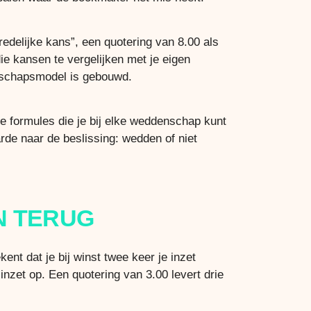
edelijke kans”, een quotering van 8.00 als
die kansen te vergelijken met je eigen
nschapsmodel is gebouwd.
he formules die je bij elke weddenschap kunt
e naar de beslissing: wedden of niet
N TERUG
nt dat je bij winst twee keer je inzet
 inzet op. Een quotering van 3.00 levert drie