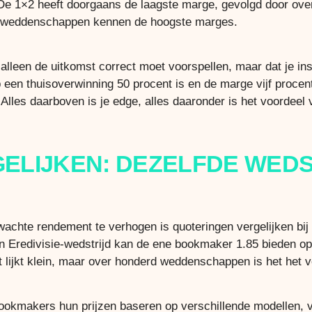
De 1×2 heeft doorgaans de laagste marge, gevolgd door ove
e weddenschappen kennen de hoogste marges.
alleen de uitkomst correct moet voorspellen, maar dat je ins
 een thuisoverwinning 50 procent is en de marge vijf procent
Alles daarboven is je edge, alles daaronder is het voordee
ELIJKEN: DEZELFDE WEDS
achte rendement te verhogen is quoteringen vergelijken bi
een Eredivisie-wedstrijd kan de ene bookmaker 1.85 bieden op
et lijkt klein, maar over honderd weddenschappen is het het v
bookmakers hun prijzen baseren op verschillende modellen, v