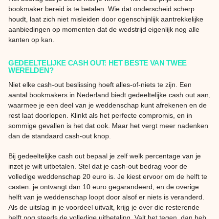
bookmaker bereid is te betalen. Wie dat onderscheid scherp
houdt, laat zich niet misleiden door ogenschijnlijk aantrekkelijke
aanbiedingen op momenten dat de wedstrijd eigenlijk nog alle
kanten op kan.
GEDEELTELIJKE CASH OUT: HET BESTE VAN TWEE
WERELDEN?
Niet elke cash-out beslissing hoeft alles-of-niets te zijn. Een
aantal bookmakers in Nederland biedt gedeeltelijke cash out aan,
waarmee je een deel van je weddenschap kunt afrekenen en de
rest laat doorlopen. Klinkt als het perfecte compromis, en in
sommige gevallen is het dat ook. Maar het vergt meer nadenken
dan de standaard cash-out knop.
Bij gedeeltelijke cash out bepaal je zelf welk percentage van je
inzet je wilt uitbetalen. Stel dat je cash-out bedrag voor de
volledige weddenschap 20 euro is. Je kiest ervoor om de helft te
casten: je ontvangt dan 10 euro gegarandeerd, en de overige
helft van je weddenschap loopt door alsof er niets is veranderd.
Als de uitslag in je voordeel uitvalt, krijg je over die resterende
helft nog steeds de volledige uitbetaling. Valt het tegen, dan heb