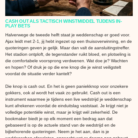
CASH OUT ALS TACTISCH WINSTMIDDEL TIJDENS IN-
PLAY BETS
Halverwege de tweede helft staat je weddenschap er goed voor.
Ajax leidt met 2-1, jij hebt ingezet op een thuisoverwinning, en de
quoteringen geven je gelijk. Maar dan valt de aansluitingstreffer.
Het stadion ontploft, de tegenstander ruikt bloed, en plotseling is
die comfortabele voorsprong verdwenen. Wat doe je? Wachten
en hopen? Of druk je op die ene knop die je winst veiligstelt
voordat de situatie verder kantelt?
Die knop is cash out. En het is geen paniekknop voor onzekere
gokkers, ook al wordt het vaak zo gebruikt. Cash out is een
instrument waarmee je tijdens een live wedstrijd je weddenschap
kunt afrekenen voordat de einduitslag vaststaat. Je krijgt niet je
volledige potentiële winst, maar je krijgt wél zekerheid. De
bookmaker biedt je op elk moment een bedrag aan dat
gebaseerd is op de actuele stand van de wedstrijd en de
bijbehorende quoteringen. Neem je het aan, dan is je
weddenschap afgesloten, ongeacht wat er daarna nog gebeurt.