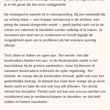
je in elk geval die tien euro veiliggesteld.
De strategische waarde zit in risicospreiding. Bij een wedstrijd die
op scherp staat — een krappe voorsprong in de slotfase, een
ploeg die steeds dreigender wordt — geeft partial cash out je de
ruimte om rationeel te handelen zonder volledig af te haken. Je
verzekert een deel van je rendement en houdt tegelijk de
mogelijkheid open om te profiteren als het scenario gunstig
afloopt.
Toch zitten er haken en ogen aan. Ten eerste: niet alle
bookmakers bieden het aan. In de Nederlandse markt is het
beschikbaar bij de grotere aanbieders, maar bij kleinere of
nieuwere bookmakers ontbreekt de optie regelmatig. Ten
tweede: de marge die de bookmaker inhoudt, geldt ook voor het
gedeeltelijke bedrag. Je betaalt dus twee keer marge als je eerst
deels casht en later de rest ook nog wilt afsluiten. Ten derde
vereist het discipline. Partial cash out kan een excuus worden om
voortdurend aan je weddenschappen te sleutelen, en dat leidt
zelden tot betere resultaten.