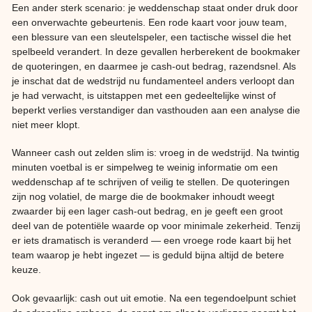
Een ander sterk scenario: je weddenschap staat onder druk door
een onverwachte gebeurtenis. Een rode kaart voor jouw team,
een blessure van een sleutelspeler, een tactische wissel die het
spelbeeld verandert. In deze gevallen herberekent de bookmaker
de quoteringen, en daarmee je cash-out bedrag, razendsnel. Als
je inschat dat de wedstrijd nu fundamenteel anders verloopt dan
je had verwacht, is uitstappen met een gedeeltelijke winst of
beperkt verlies verstandiger dan vasthouden aan een analyse die
niet meer klopt.
Wanneer cash out zelden slim is: vroeg in de wedstrijd. Na twintig
minuten voetbal is er simpelweg te weinig informatie om een
weddenschap af te schrijven of veilig te stellen. De quoteringen
zijn nog volatiel, de marge die de bookmaker inhoudt weegt
zwaarder bij een lager cash-out bedrag, en je geeft een groot
deel van de potentiële waarde op voor minimale zekerheid. Tenzij
er iets dramatisch is veranderd — een vroege rode kaart bij het
team waarop je hebt ingezet — is geduld bijna altijd de betere
keuze.
Ook gevaarlijk: cash out uit emotie. Na een tegendoelpunt schiet