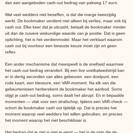
dan een aangeboden cash-out bedrag van pakweg 17 euro.
Wat veel wedders niet beseffen, is dat die marge tweezijdig
werkt. De bookmaker verdient niet alleen bij verlies, maar ook bij
cash out. Elke keer dat je uitcasht, betaalt de bookmaker minder
uit dan de zuivere wiskundige waarde van je positie. Dat is geen
oplichting, het is het verdienmodel. Maar het verklaart waarom
cash out bij voorkeur een bewuste keuze moet zijn en geen
reflex.
Een ander mechanisme dat meespeelt is de snelheid waarmee
het cash-out bedrag verandert. Bij een live voetbalwedstrijd kan
er in dertig seconden van alles gebeuren: een doelpunt, een
rode kaart, een blessure, een VAR-moment. Na elk van die
gebeurtenissen herberekent de bookmaker het aanbod. Soms
stijgt je cash-out bedrag, soms daalt het abrupt. En in bepaalde
momenten — vlak voor een strafschop, tijdens een VAR-check —
schort de bookmaker cash out tijdelijk op. Dat is precies het
moment waarop veel wedders het willen gebruiken, en precies
het moment waarop het niet beschikbaar is.
Het bedrag dat je ziet is niet je winst — het is de prijs die de