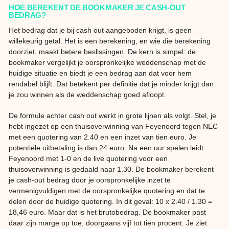
HOE BEREKENT DE BOOKMAKER JE CASH-OUT
BEDRAG?
Het bedrag dat je bij cash out aangeboden krijgt, is geen
willekeurig getal. Het is een berekening, en wie die berekening
doorziet, maakt betere beslissingen. De kern is simpel: de
bookmaker vergelijkt je oorspronkelijke weddenschap met de
huidige situatie en biedt je een bedrag aan dat voor hem
rendabel blijft. Dat betekent per definitie dat je minder krijgt dan
je zou winnen als de weddenschap goed afloopt.
De formule achter cash out werkt in grote lijnen als volgt. Stel, je
hebt ingezet op een thuisoverwinning van Feyenoord tegen NEC
met een quotering van 2.40 en een inzet van tien euro. Je
potentiële uitbetaling is dan 24 euro. Na een uur spelen leidt
Feyenoord met 1-0 en de live quotering voor een
thuisoverwinning is gedaald naar 1.30. De bookmaker berekent
je cash-out bedrag door je oorspronkelijke inzet te
vermenigvuldigen met de oorspronkelijke quotering en dat te
delen door de huidige quotering. In dit geval: 10 x 2.40 / 1.30 =
18,46 euro. Maar dat is het brutobedrag. De bookmaker past
daar zijn marge op toe, doorgaans vijf tot tien procent. Je ziet