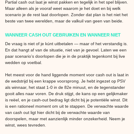
Partial cash out laat je winst pakken en tegelijk in het spel blijven.
Maar alleen als je vooraf weet waarom je het doet en bij welk
scenario je de rest laat doorlopen. Zonder dat plan is het niet het
beste van twee werelden, maar de valkuil van geen van beide.
WANNEER CASH OUT GEBRUIKEN EN WANNEER NIET
De vraag is niet of je kúnt uitbetalen — maar of het verstandig is.
En dat hangt af van de situatie, niet van je gevoel. Laten we een
paar scenario’s doorlopen die je in de praktijk tegenkomt bij live
wedden op voetbal.
Het meest voor de hand liggende moment voor cash out is laat in
de wedstrijd bij een krappe voorsprong. Je hebt ingezet op PSV
als winnaar, het staat 1-0 in de 82e minuut, en de tegenstander
gooit alles naar voren. De druk stijgt, de kans op een gelijkmaker
is reëel, en je cash-out bedrag ligt dicht bij je potentiële winst. Dit
is een rationeel moment om uit te stappen. De verwachte waarde
van cash out ligt hier dicht bij de verwachte waarde van
doorspelen, maar met aanzienlijk minder onzekerheid. Neem je
winst, wees tevreden.