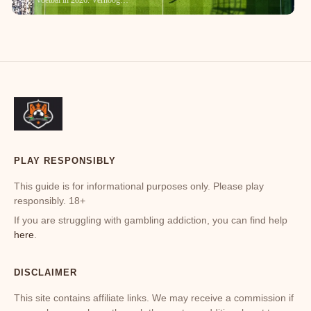
voor voetbal in 2026. Verhoog…
V
N
V
e
w
m
w
o
c
e
k
PLAY RESPONSIBLY
i
2
This guide is for informational purposes only. Please play
responsibly. 18+
If you are struggling with gambling addiction, you can find help
here
.
DISCLAIMER
This site contains affiliate links. We may receive a commission if