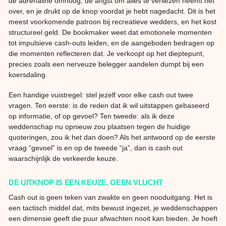
de adrenaline omhoog, de angst om alles te verliezen neemt het
over, en je drukt op de knop voordat je hebt nagedacht. Dit is het
meest voorkomende patroon bij recreatieve wedders, en het kost
structureel geld. De bookmaker weet dat emotionele momenten
tot impulsieve cash-outs leiden, en de aangeboden bedragen op
die momenten reflecteren dat. Je verkoopt op het dieptepunt,
precies zoals een nerveuze belegger aandelen dumpt bij een
koersdaling.
Een handige vuistregel: stel jezelf voor elke cash out twee
vragen. Ten eerste: is de reden dat ik wil uitstappen gebaseerd
op informatie, of op gevoel? Ten tweede: als ik deze
weddenschap nu opnieuw zou plaatsen tegen de huidige
quoteringen, zou ik het dan doen? Als het antwoord op de eerste
vraag “gevoel” is en op de tweede “ja”, dan is cash out
waarschijnlijk de verkeerde keuze.
DE UITKNOP IS EEN KEUZE, GEEN VLUCHT
Cash out is geen teken van zwakte en geen nooduitgang. Het is
een tactisch middel dat, mits bewust ingezet, je weddenschappen
een dimensie geeft die puur afwachten nooit kan bieden. Je hoeft