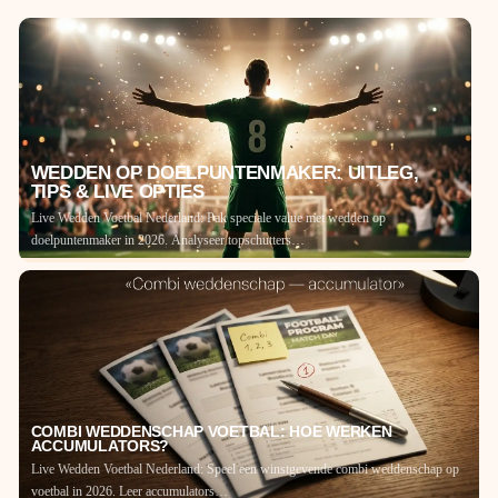
WEDDEN OP DOELPUNTENMAKER: UITLEG,
TIPS & LIVE OPTIES
Live Wedden Voetbal Nederland: Pak speciale value met wedden op
doelpuntenmaker in 2026. Analyseer topschutters…
COMBI WEDDENSCHAP VOETBAL: HOE WERKEN
ACCUMULATORS?
Live Wedden Voetbal Nederland: Speel een winstgevende combi weddenschap op
voetbal in 2026. Leer accumulators…