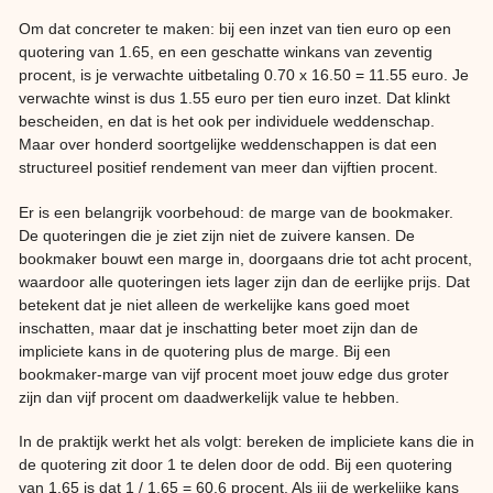
Om dat concreter te maken: bij een inzet van tien euro op een
quotering van 1.65, en een geschatte winkans van zeventig
procent, is je verwachte uitbetaling 0.70 x 16.50 = 11.55 euro. Je
verwachte winst is dus 1.55 euro per tien euro inzet. Dat klinkt
bescheiden, en dat is het ook per individuele weddenschap.
Maar over honderd soortgelijke weddenschappen is dat een
structureel positief rendement van meer dan vijftien procent.
Er is een belangrijk voorbehoud: de marge van de bookmaker.
De quoteringen die je ziet zijn niet de zuivere kansen. De
bookmaker bouwt een marge in, doorgaans drie tot acht procent,
waardoor alle quoteringen iets lager zijn dan de eerlijke prijs. Dat
betekent dat je niet alleen de werkelijke kans goed moet
inschatten, maar dat je inschatting beter moet zijn dan de
impliciete kans in de quotering plus de marge. Bij een
bookmaker-marge van vijf procent moet jouw edge dus groter
zijn dan vijf procent om daadwerkelijk value te hebben.
In de praktijk werkt het als volgt: bereken de impliciete kans die in
de quotering zit door 1 te delen door de odd. Bij een quotering
van 1.65 is dat 1 / 1.65 = 60.6 procent. Als jij de werkelijke kans