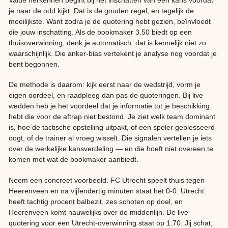
je naar de odd kijkt. Dat is de gouden regel, en tegelijk de
moeilijkste. Want zodra je de quotering hebt gezien, beïnvloedt
die jouw inschatting. Als de bookmaker 3.50 biedt op een
thuisoverwinning, denk je automatisch: dat is kennelijk niet zo
waarschijnlijk. Die anker-bias vertekent je analyse nog voordat je
bent begonnen.
De methode is daarom: kijk eerst naar de wedstrijd, vorm je
eigen oordeel, en raadpleeg dan pas de quoteringen. Bij live
wedden heb je het voordeel dat je informatie tot je beschikking
hebt die voor de aftrap niet bestond. Je ziet welk team dominant
is, hoe de tactische opstelling uitpakt, of een speler geblesseerd
oogt, of de trainer al vroeg wisselt. Die signalen vertellen je iets
over de werkelijke kansverdeling — en die hoeft niet overeen te
komen met wat de bookmaker aanbiedt.
Neem een concreet voorbeeld. FC Utrecht speelt thuis tegen
Heerenveen en na vijfendertig minuten staat het 0-0. Utrecht
heeft tachtig procent balbezit, zes schoten op doel, en
Heerenveen komt nauwelijks over de middenlijn. De live
quotering voor een Utrecht-overwinning staat op 1.70. Jij schat,