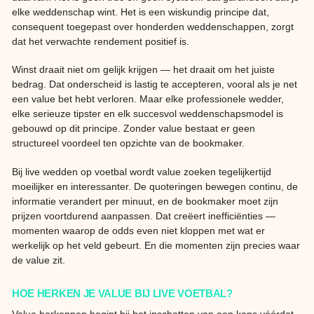
elke weddenschap wint. Het is een wiskundig principe dat,
consequent toegepast over honderden weddenschappen, zorgt
dat het verwachte rendement positief is.
Winst draait niet om gelijk krijgen — het draait om het juiste
bedrag. Dat onderscheid is lastig te accepteren, vooral als je net
een value bet hebt verloren. Maar elke professionele wedder,
elke serieuze tipster en elk succesvol weddenschapsmodel is
gebouwd op dit principe. Zonder value bestaat er geen
structureel voordeel ten opzichte van de bookmaker.
Bij live wedden op voetbal wordt value zoeken tegelijkertijd
moeilijker en interessanter. De quoteringen bewegen continu, de
informatie verandert per minuut, en de bookmaker moet zijn
prijzen voortdurend aanpassen. Dat creëert inefficiënties —
momenten waarop de odds even niet kloppen met wat er
werkelijk op het veld gebeurt. En die momenten zijn precies waar
de value zit.
HOE HERKEN JE VALUE BIJ LIVE VOETBAL?
Value herkennen begint bij het inschatten van een kans vóórdat