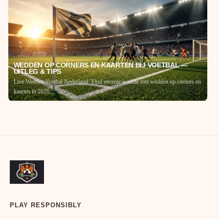
WEDDEN OP CORNERS EN KAARTEN BIJ VOETBAL —
UITLEG & TIPS
Live Wedden Voetbal Nederland: Vind enorme waarde met wedden op corners en
L
kaarten in 2026.…
V
N
Z
s
i
v
o
u
w
b
v
PLAY RESPONSIBLY
i
2