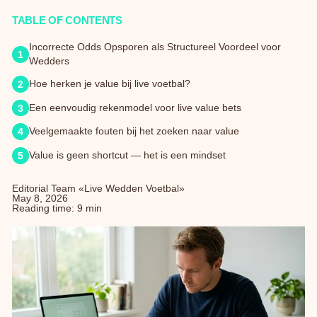
TABLE OF CONTENTS
Incorrecte Odds Opsporen als Structureel Voordeel voor
Wedders
Hoe herken je value bij live voetbal?
Een eenvoudig rekenmodel voor live value bets
Veelgemaakte fouten bij het zoeken naar value
Value is geen shortcut — het is een mindset
Editorial Team «Live Wedden Voetbal»
May 8, 2026
Reading time: 9 min