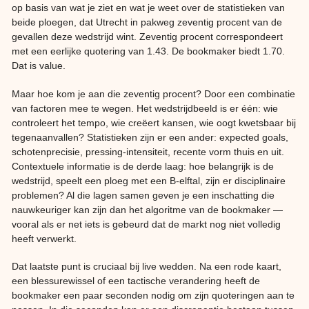
op basis van wat je ziet en wat je weet over de statistieken van
beide ploegen, dat Utrecht in pakweg zeventig procent van de
gevallen deze wedstrijd wint. Zeventig procent correspondeert
met een eerlijke quotering van 1.43. De bookmaker biedt 1.70.
Dat is value.
Maar hoe kom je aan die zeventig procent? Door een combinatie
van factoren mee te wegen. Het wedstrijdbeeld is er één: wie
controleert het tempo, wie creëert kansen, wie oogt kwetsbaar bij
tegenaanvallen? Statistieken zijn er een ander: expected goals,
schotenprecisie, pressing-intensiteit, recente vorm thuis en uit.
Contextuele informatie is de derde laag: hoe belangrijk is de
wedstrijd, speelt een ploeg met een B-elftal, zijn er disciplinaire
problemen? Al die lagen samen geven je een inschatting die
nauwkeuriger kan zijn dan het algoritme van de bookmaker —
vooral als er net iets is gebeurd dat de markt nog niet volledig
heeft verwerkt.
Dat laatste punt is cruciaal bij live wedden. Na een rode kaart,
een blessurewissel of een tactische verandering heeft de
bookmaker een paar seconden nodig om zijn quoteringen aan te