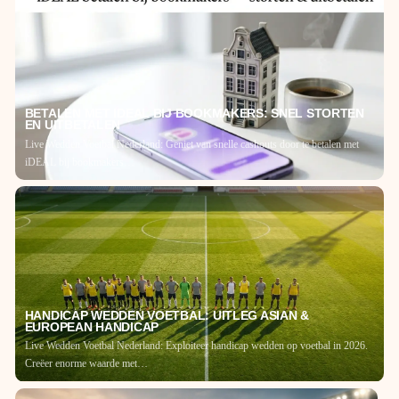
BETALEN MET IDEAL BIJ BOOKMAKERS: SNEL STORTEN
EN UITBETALEN
Live Wedden Voetbal Nederland: Geniet van snelle cashouts door te betalen met
iDEAL bij bookmakers…
HANDICAP WEDDEN VOETBAL: UITLEG ASIAN &
EUROPEAN HANDICAP
Live Wedden Voetbal Nederland: Exploiteer handicap wedden op voetbal in 2026.
Creëer enorme waarde met…