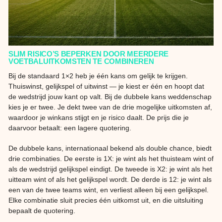
SLIM RISICO’S BEPERKEN DOOR MEERDERE
VOETBALUITKOMSTEN TE COMBINEREN
Bij de standaard 1×2 heb je één kans om gelijk te krijgen.
Thuiswinst, gelijkspel of uitwinst — je kiest er één en hoopt dat
de wedstrijd jouw kant op valt. Bij de dubbele kans weddenschap
kies je er twee. Je dekt twee van de drie mogelijke uitkomsten af,
waardoor je winkans stijgt en je risico daalt. De prijs die je
daarvoor betaalt: een lagere quotering.
De dubbele kans, internationaal bekend als double chance, biedt
drie combinaties. De eerste is 1X: je wint als het thuisteam wint of
als de wedstrijd gelijkspel eindigt. De tweede is X2: je wint als het
uitteam wint of als het gelijkspel wordt. De derde is 12: je wint als
een van de twee teams wint, en verliest alleen bij een gelijkspel.
Elke combinatie sluit precies één uitkomst uit, en die uitsluiting
bepaalt de quotering.