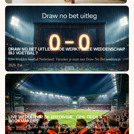
DRAW NO BET UITLEG: HOE WERKT DEZE WEDDENSCHAP
BIJ VOETBAL?
Live Wedden Voetbal Nederland: Verzeker je inzet met Draw No Bet wedden in
2026. Pak…
LIVE WEDDEN OP DE EREDIVISIE: TIPS, ODDS &
BOOKMAKERS
Live Wedden Voetbal Nederland: Pak de hoogste opbrengst via live wedden op
Eredivisie in 2026.…