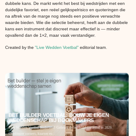
dubbele kans. De markt werkt het best bij wedstrijden met een
duidelijke favoriet, een reëel gelijkspelrisico en quoteringen die
na aftrek van de marge nog steeds een positieve verwachte
waarde bieden. Wie die selectie beheerst, heeft aan de dubbele
kans een instrument dat discreet maar effectief is — minder
opvallend dan de 1×2, maar vaak verstandiger.
Created by the
"Live Wedden Voetbal"
editorial team.
BET BUILDER VOETBAL: BOUW JE EIGEN
WEDDENSCHAP BIJ BOOKMAKERS
Live Wedden Voetbal Nederland: Gebruik de bet builder voetbal in 2026.
Combineer corners, kaarten en…