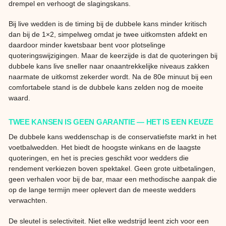
drempel en verhoogt de slagingskans.
Bij live wedden is de timing bij de dubbele kans minder kritisch
dan bij de 1×2, simpelweg omdat je twee uitkomsten afdekt en
daardoor minder kwetsbaar bent voor plotselinge
quoteringswijzigingen. Maar de keerzijde is dat de quoteringen bij
dubbele kans live sneller naar onaantrekkelijke niveaus zakken
naarmate de uitkomst zekerder wordt. Na de 80e minuut bij een
comfortabele stand is de dubbele kans zelden nog de moeite
waard.
TWEE KANSEN IS GEEN GARANTIE — HET IS EEN KEUZE
De dubbele kans weddenschap is de conservatiefste markt in het
voetbalwedden. Het biedt de hoogste winkans en de laagste
quoteringen, en het is precies geschikt voor wedders die
rendement verkiezen boven spektakel. Geen grote uitbetalingen,
geen verhalen voor bij de bar, maar een methodische aanpak die
op de lange termijn meer oplevert dan de meeste wedders
verwachten.
De sleutel is selectiviteit. Niet elke wedstrijd leent zich voor een