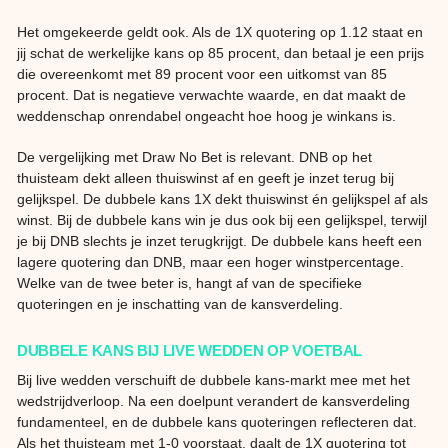
Het omgekeerde geldt ook. Als de 1X quotering op 1.12 staat en
jij schat de werkelijke kans op 85 procent, dan betaal je een prijs
die overeenkomt met 89 procent voor een uitkomst van 85
procent. Dat is negatieve verwachte waarde, en dat maakt de
weddenschap onrendabel ongeacht hoe hoog je winkans is.
De vergelijking met Draw No Bet is relevant. DNB op het
thuisteam dekt alleen thuiswinst af en geeft je inzet terug bij
gelijkspel. De dubbele kans 1X dekt thuiswinst én gelijkspel af als
winst. Bij de dubbele kans win je dus ook bij een gelijkspel, terwijl
je bij DNB slechts je inzet terugkrijgt. De dubbele kans heeft een
lagere quotering dan DNB, maar een hoger winstpercentage.
Welke van de twee beter is, hangt af van de specifieke
quoteringen en je inschatting van de kansverdeling.
DUBBELE KANS BIJ LIVE WEDDEN OP VOETBAL
Bij live wedden verschuift de dubbele kans-markt mee met het
wedstrijdverloop. Na een doelpunt verandert de kansverdeling
fundamenteel, en de dubbele kans quoteringen reflecteren dat.
Als het thuisteam met 1-0 voorstaat, daalt de 1X quotering tot