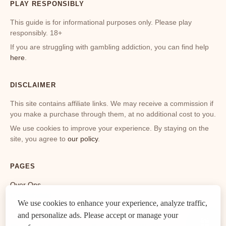
PLAY RESPONSIBLY
v
i
This guide is for informational purposes only. Please play
responsibly. 18+
If you are struggling with gambling addiction, you can find help
here
.
DISCLAIMER
This site contains affiliate links. We may receive a commission if
you make a purchase through them, at no additional cost to you.
We use cookies to improve your experience. By staying on the
site, you agree to
our policy
.
PAGES
Over Ons
Cookiebeleid
We use cookies to enhance your experience, analyze traffic,
Privacybeleid
and personalize ads. Please accept or manage your
Juridische Informatie