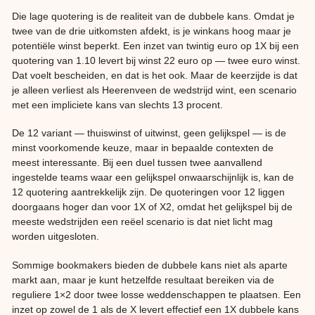
Die lage quotering is de realiteit van de dubbele kans. Omdat je
twee van de drie uitkomsten afdekt, is je winkans hoog maar je
potentiële winst beperkt. Een inzet van twintig euro op 1X bij een
quotering van 1.10 levert bij winst 22 euro op — twee euro winst.
Dat voelt bescheiden, en dat is het ook. Maar de keerzijde is dat
je alleen verliest als Heerenveen de wedstrijd wint, een scenario
met een impliciete kans van slechts 13 procent.
De 12 variant — thuiswinst of uitwinst, geen gelijkspel — is de
minst voorkomende keuze, maar in bepaalde contexten de
meest interessante. Bij een duel tussen twee aanvallend
ingestelde teams waar een gelijkspel onwaarschijnlijk is, kan de
12 quotering aantrekkelijk zijn. De quoteringen voor 12 liggen
doorgaans hoger dan voor 1X of X2, omdat het gelijkspel bij de
meeste wedstrijden een reëel scenario is dat niet licht mag
worden uitgesloten.
Sommige bookmakers bieden de dubbele kans niet als aparte
markt aan, maar je kunt hetzelfde resultaat bereiken via de
reguliere 1×2 door twee losse weddenschappen te plaatsen. Een
inzet op zowel de 1 als de X levert effectief een 1X dubbele kans