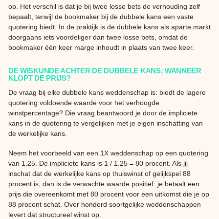
op. Het verschil is dat je bij twee losse bets de verhouding zelf
bepaalt, terwijl de bookmaker bij de dubbele kans een vaste
quotering biedt. In de praktijk is de dubbele kans als aparte markt
doorgaans iets voordeliger dan twee losse bets, omdat de
bookmaker één keer marge inhoudt in plaats van twee keer.
DE WISKUNDE ACHTER DE DUBBELE KANS: WANNEER
KLOPT DE PRIJS?
De vraag bij elke dubbele kans weddenschap is: biedt de lagere
quotering voldoende waarde voor het verhoogde
winstpercentage? Die vraag beantwoord je door de impliciete
kans in de quotering te vergelijken met je eigen inschatting van
de werkelijke kans.
Neem het voorbeeld van een 1X weddenschap op een quotering
van 1.25. De impliciete kans is 1 / 1.25 = 80 procent. Als jij
inschat dat de werkelijke kans op thuiswinst of gelijkspel 88
procent is, dan is de verwachte waarde positief: je betaalt een
prijs die overeenkomt met 80 procent voor een uitkomst die je op
88 procent schat. Over honderd soortgelijke weddenschappen
levert dat structureel winst op.