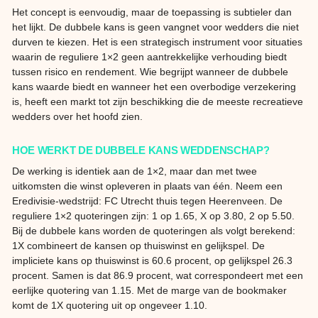
Het concept is eenvoudig, maar de toepassing is subtieler dan
het lijkt. De dubbele kans is geen vangnet voor wedders die niet
durven te kiezen. Het is een strategisch instrument voor situaties
waarin de reguliere 1×2 geen aantrekkelijke verhouding biedt
tussen risico en rendement. Wie begrijpt wanneer de dubbele
kans waarde biedt en wanneer het een overbodige verzekering
is, heeft een markt tot zijn beschikking die de meeste recreatieve
wedders over het hoofd zien.
HOE WERKT DE DUBBELE KANS WEDDENSCHAP?
De werking is identiek aan de 1×2, maar dan met twee
uitkomsten die winst opleveren in plaats van één. Neem een
Eredivisie-wedstrijd: FC Utrecht thuis tegen Heerenveen. De
reguliere 1×2 quoteringen zijn: 1 op 1.65, X op 3.80, 2 op 5.50.
Bij de dubbele kans worden de quoteringen als volgt berekend:
1X combineert de kansen op thuiswinst en gelijkspel. De
impliciete kans op thuiswinst is 60.6 procent, op gelijkspel 26.3
procent. Samen is dat 86.9 procent, wat correspondeert met een
eerlijke quotering van 1.15. Met de marge van de bookmaker
komt de 1X quotering uit op ongeveer 1.10.